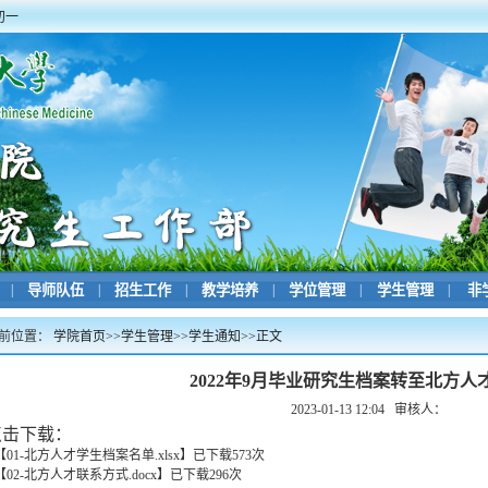
初一
|
导师队伍
|
招生工作
|
教学培养
|
学位管理
|
学生管理
|
非
前位置：
学院首页
>>
学生管理
>>
学生通知
>>
正文
2022年9月毕业研究生档案转至北方人
2023-01-13 12:04
审核人：
点击下载：
【
01-北方人才学生档案名单.xlsx
】
已下载
573
次
【
02-北方人才联系方式.docx
】
已下载
296
次