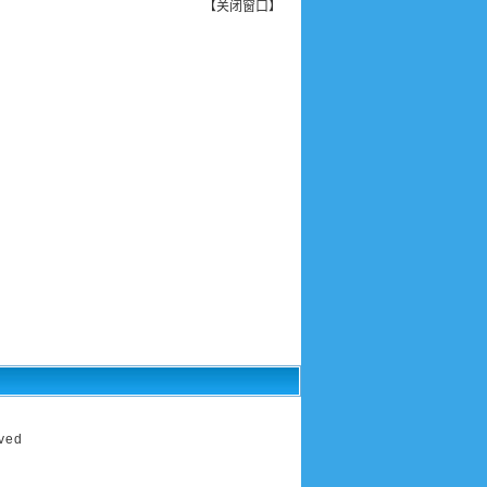
【
关闭窗口
】
ved