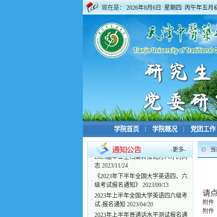
现在是：
2026年8月6日 星期四 丙午年五月
学院首页
|
学院概况
|
党团工作
-
更多
-
当
2023届毕业生档案转接北方人才的同
·
志
2023/11/24
​《2023年下半年全国大学英语四、六
·
级考试报名通知》
2023/09/13
请
2023年上半年全国大学英语四六级考
·
附件
试-报名通知
2023/04/20
附件
2023年上半年普通话水平测试报名通