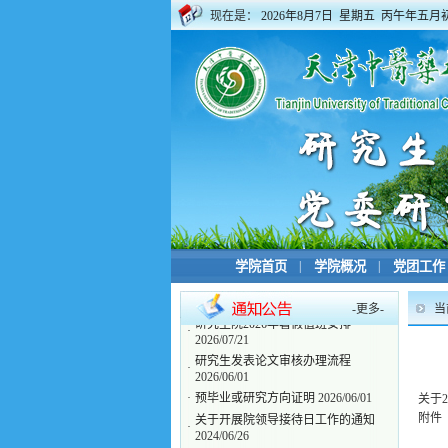
现在是：
2026年8月7日 星期五 丙午年五月
学院首页
|
学院概况
|
党团工作
-
更多
-
当
研究生院2026年暑假值班安排
·
2026/07/21
研究生发表论文审核办理流程
·
2026/06/01
·
预毕业或研究方向证明
2026/06/01
关于
关于开展院领导接待日工作的通知
附件
·
2024/06/26