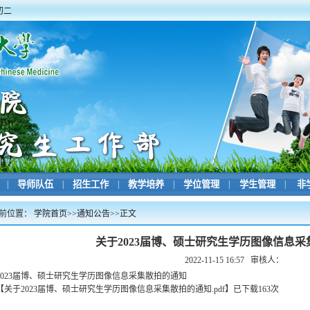
初二
|
导师队伍
|
招生工作
|
教学培养
|
学位管理
|
学生管理
|
非
前位置：
学院首页
>>
通知公告
>>
正文
关于2023届博、硕士研究生学历图像信息
2022-11-15 16:57
审核人：
2023届博、硕士研究生学历图像信息采集散拍的通知
【
关于2023届博、硕士研究生学历图像信息采集散拍的通知.pdf
】
已下载
163
次