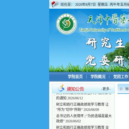
现在是：
2026年8月7日 星期五 丙午年五月
学院首页
|
学院概况
|
党团工作
-
更多
-
当
关于2026级博硕士新生入学相关事项
·
的通知
2026/06/12
树立和践行正确政绩观学习教育 让
·
“所为”切中“所盼”
2026/06/09
总书记的人民情怀 | “为民造福是最大
·
政绩”
2026/06/02
树立和践行正确政绩观学习教育 全