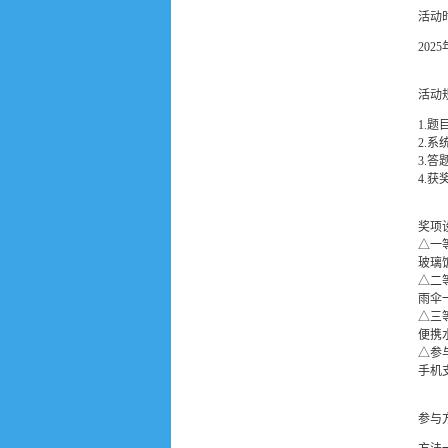
活动
202
活动
1.
2.
3.
4.
奖项
△一
玻璃
△二
雨伞
△三
便携
△参
手机
参与