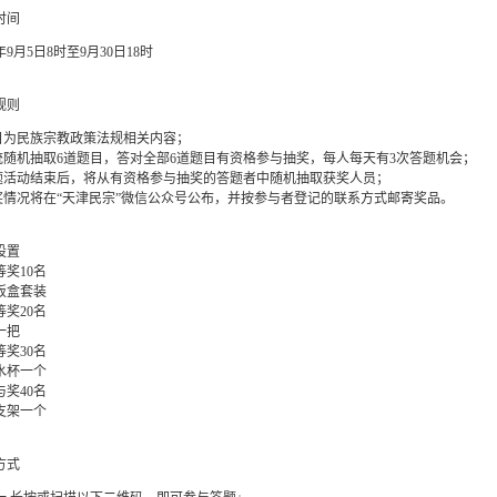
时间
5年9月5日8时至9月30日18时
规则
题目为民族宗教政策法规相关内容；
系统随机抽取6道题目，答对全部6道题目有资格参与抽奖，每人每天有3次答题机会；
答题活动结束后，将从有资格参与抽奖的答题者中随机抽取获奖人员；
获奖情况将在“天津民宗”微信公众号公布，并按参与者登记的联系方式邮寄奖品。
设置
等奖10名
饭盒套装
等奖20名
一把
等奖30名
水杯一个
与奖40名
支架一个
方式