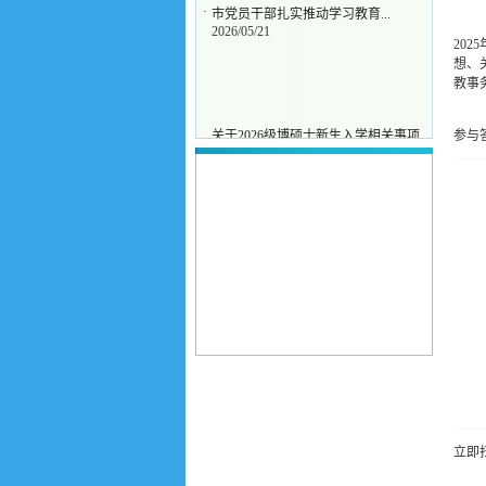
·
市党员干部扎实推动学习教育...
2026/05/21
20
想、
教事
关于2026级博硕士新生入学相关事项
参与
·
的通知
2026/06/12
树立和践行正确政绩观学习教育 让
·
“所为”切中“所盼”
2026/06/09
总书记的人民情怀 | “为民造福是最大
·
政绩”
2026/06/02
树立和践行正确政绩观学习教育 全
·
市党员干部扎实推动学习教育...
2026/05/21
立即