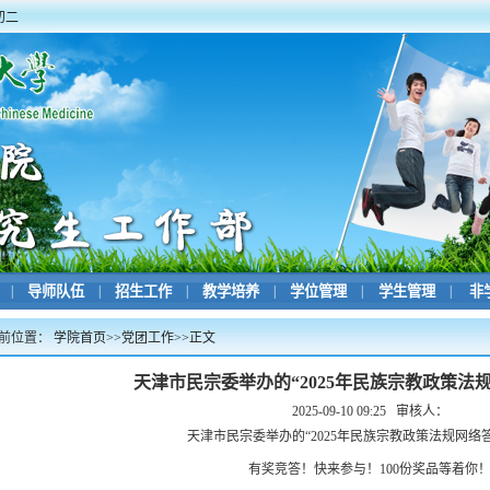
初二
|
导师队伍
|
招生工作
|
教学培养
|
学位管理
|
学生管理
|
非
前位置：
学院首页
>>
党团工作
>>
正文
天津市民宗委举办的“2025年民族宗教政策法
2025-09-10 09:25
审核人：
天津市民宗委举办的“2025年民族宗教政策法规网络
有奖竞答！快来参与！100份奖品等着你