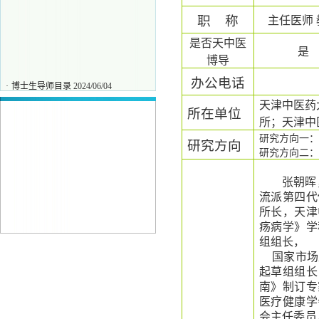
职
称
主任医师
是否天中医
是
博导
办公电话
·
博士生导师目录
2024/06/04
·
刘力
2025/11/27
天津中医药
所在单位
·
唐保坤
2025/11/27
所；天津中
·
王彧
2025/11/27
研究方向一：
研究方向
研究方向二：
张朝晖
流派第四代
所长
，
天津
疡病学》学
组组长
，
国家市场
起草组组长
南》制订专
医疗健康学
会主任委员