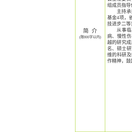
组成员指导
主持承
基金4项，
技进步二等
从事临
简
介
病、慢性伤
(限800字以内)
越的研究成
名、硕士研
维的
科研
及
作精神，鼓