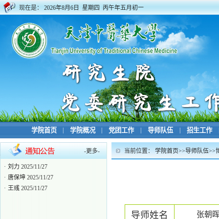
现在是：
2026年8月6日 星期四 丙午年五月初一
学院首页
|
学院概况
|
党团工作
|
导师队伍
|
招生工作
-
更多
-
当前位置：
学院首页
>>
导师队伍
>>
·
博士生导师目录
2024/06/04
·
刘力
2025/11/27
·
唐保坤
2025/11/27
·
王彧
2025/11/27
导师姓名
张朝