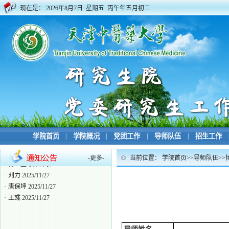
现在是：
2026年8月7日 星期五 丙午年五月初二
学院首页
|
学院概况
|
党团工作
|
导师队伍
|
招生工作
-
更多
-
当前位置：
学院首页
>>
导师队伍
>>
·
博士生导师目录
2024/06/04
·
刘力
2025/11/27
·
唐保坤
2025/11/27
·
王彧
2025/11/27