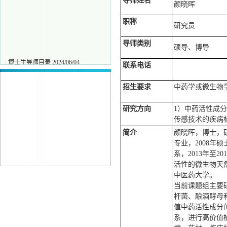
导师姓
名
颜晓晖
职
称
研究员
导师类
别
硕导、博导
·
博士生导师目录
2024/06/04
联系电
话
·
刘力
2025/11/27
·
唐保坤
2025/11/27
招生要
求
中药学或微生物
·
王彧
2025/11/27
研究方
向
1）中药活性成
传感技术的疾病
简
介
颜晓晖，博士，
专业，2008年
系，2013年至
活性的微生物天
中医药大学。
当前课题组主要
杆菌、酿酒酵母
值中药活性成分
系，进行高价值