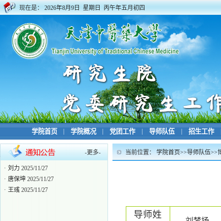
现在是：
2026年8月9日 星期日 丙午年五月初四
学院首页
|
学院概况
|
党团工作
|
导师队伍
|
招生工作
-
更多
-
当前位置：
学院首页
>>
导师队伍
>>
·
博士生导师目录
2024/06/04
·
刘力
2025/11/27
·
唐保坤
2025/11/27
·
王彧
2025/11/27
导师姓
刘梦扬