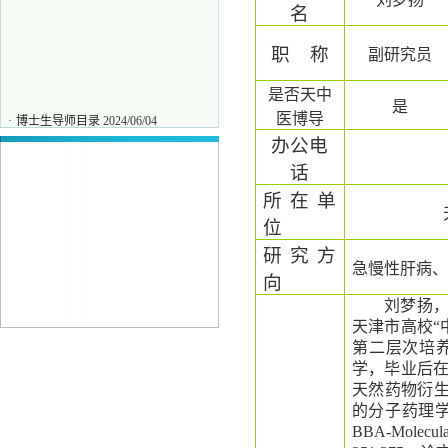
名
职
称
副研究员
是否天中
是
医博导
·
博士生导师目录
2024/06/04
·
刘力
2025/11/27
办公电
·
唐保坤
2025/11/27
话
·
王彧
2025/11/27
所在单
位
研究方
急慢性肝病、
向
刘梦扬
天津市高校
“
第二层次培
学，毕业后
天然药物衍
的分子药理
BBA-Molecular