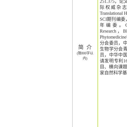
251.375
，论
际权威杂
Translational 
SCI
期刊编委
年编委。
Research
，
B
Phytomedicine
分会委员，
简
介
生物学分会
(限800字以
员，中华中
内)
请发明专利
1
目、横向课
家自然科学基