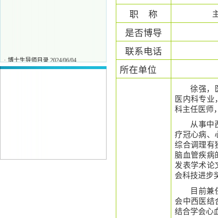
职
称
是否博导
联系电话
·
博士生导师目录
2024/06/04
所在单位
·
刘力
2025/11/27
·
唐保坤
2025/11/27
徐强，
·
王彧
2025/11/27
医内科专业
科主任医师
从事中
疗冠心病、
综合调理有
脑血管疾病
发表学术论
会科技进步
目前兼
会中西医结
结合学会心