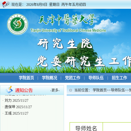
现在是：
2026年8月9日 星期日 丙午年五月初四
学院首页
|
学院概况
|
党团工作
|
导师队伍
|
招生工作
-
更多
-
当前位置：
学院首页
>>
导师队伍
>>
·
博士生导师目录
2024/06/04
·
刘力
2025/11/27
·
唐保坤
2025/11/27
·
王彧
2025/11/27
导师姓名