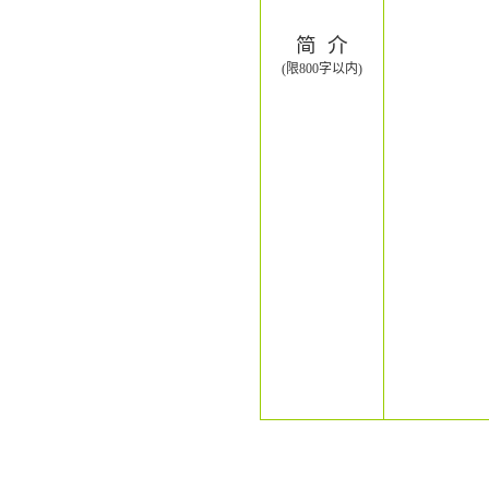
简
介
(限800字以内)