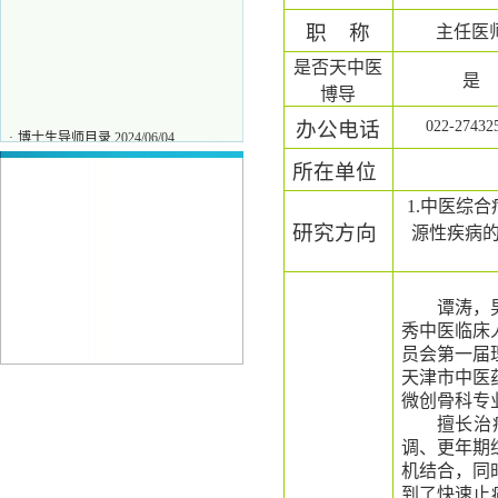
职
称
主任医
是否天中医
是
博导
办公电话
022-27432
·
博士生导师目录
2024/06/04
·
刘力
2025/11/27
所在单位
·
唐保坤
2025/11/27
1.中医综
·
王彧
2025/11/27
研究方向
源性疾病的
谭涛，
秀中医临床
员会第一届
天津市中医
微创骨科专
擅长治
调、更年期
机结合，同
到了快速止