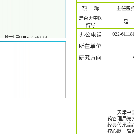
职
称
主任医
是否天中医
是
博导
022-61118
办公电话
·
博士生导师目录
2024/06/04
·
刘力
2025/11/27
所在单位
·
唐保坤
2025/11/27
·
王彧
2025/11/27
研究方向
天津中
药管理局第
经典传承高
疗心脑血管