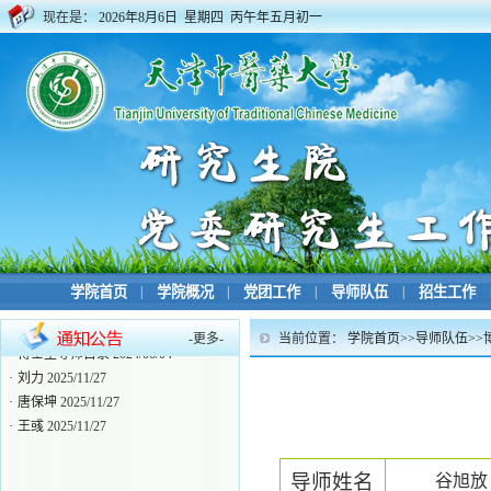
现在是：
2026年8月6日 星期四 丙午年五月初一
学院首页
|
学院概况
|
党团工作
|
导师队伍
|
招生工作
-
更多
-
当前位置：
学院首页
>>
导师队伍
>>
·
博士生导师目录
2024/06/04
·
刘力
2025/11/27
·
唐保坤
2025/11/27
·
王彧
2025/11/27
导师姓名
谷旭放