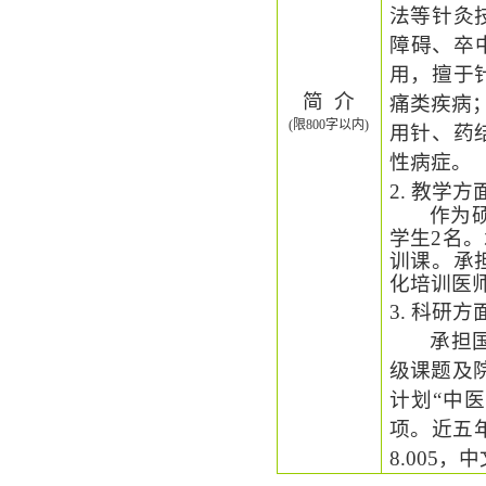
法等针灸
障碍、
卒
用，擅于
简
介
痛类疾病
(限800字以内)
用针、药
性病症。
2. 教学方
作为
学生2名
训课。承
化培训医师
3. 科研方
承担
级课题及
计划“中
项。近五年
8.005