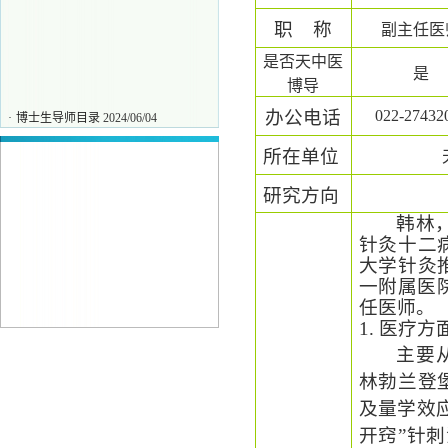
职
称
副主任医
是否天中医
是
博导
办公电话
022-27432
·
博士生导师目录
2024/06/04
·
刘力
2025/11/27
所在单位
·
唐保坤
2025/11/27
·
王彧
2025/11/27
研究方向
韩林
针灸十二
大学针灸
一附属医院
任医师。
1. 医疗方
主要
林勃兰登
及量学效
开窍”针刺