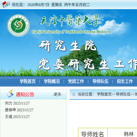
现在是：
2026年8月7日 星期五 丙午年五月初二
学院首页
|
学院概况
|
党团工作
|
导师队伍
|
招生工作
-
更多
-
当前位置：
学院首页
>>
导师队伍
>>
·
博士生导师目录
2024/06/04
·
刘力
2025/11/27
·
唐保坤
2025/11/27
·
王彧
2025/11/27
导师姓名
韩林