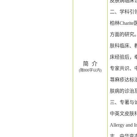
皮肤病临床
二、
学科引
柏林
Charite
方面的研究
肤科临床、
床经验后，
简
介
专家共识、
(限800字以内)
荨麻疹达标
肤病的诊治
三、
专著与
中英文皮肤
Allergy and 
志、中华变