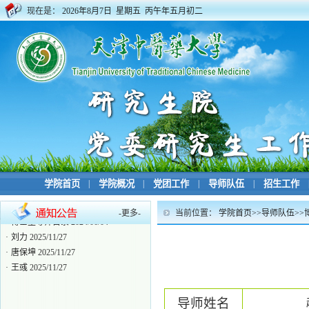
现在是：
2026年8月7日 星期五 丙午年五月初二
学院首页
|
学院概况
|
党团工作
|
导师队伍
|
招生工作
-
更多
-
当前位置：
学院首页
>>
导师队伍
>>
·
博士生导师目录
2024/06/04
·
刘力
2025/11/27
·
唐保坤
2025/11/27
·
王彧
2025/11/27
导师姓名