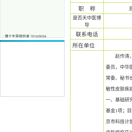
职
称
是否天中医博
导
联系电话
·
博士生导师目录
2024/06/04
·
刘力
2025/11/27
所在单位
·
唐保坤
2025/11/27
·
王彧
2025/11/27
赵作涛
委员，中华
常委、秘书
敏性皮肤疾
一、
基础研
基金
1
项；目
京市科技计