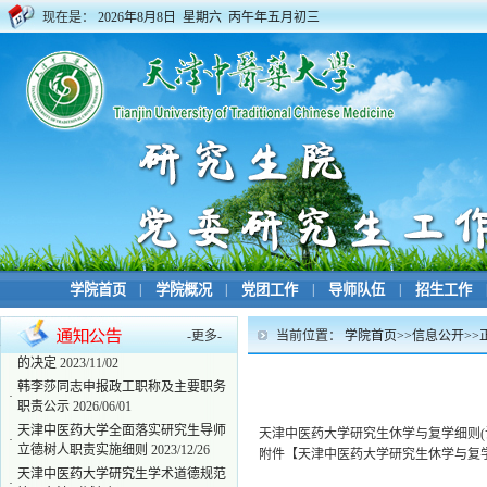
现在是：
2026年8月8日 星期六 丙午年五月初三
学院首页
|
学院概况
|
党团工作
|
导师队伍
|
招生工作
-
更多
-
当前位置：
学院首页
>>
信息公开
>>
研究生院学风建设领导小组人员调整
·
的决定
2023/11/02
韩李莎同志申报政工职称及主要职务
·
职责公示
2026/06/01
天津中医药大学全面落实研究生导师
天津中医药大学研究生休学与复学细则(
·
立德树人职责实施细则
2023/12/26
附件【
天津中医药大学研究生休学与复学细
天津中医药大学研究生学术道德规范
·