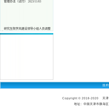
管理办法（试行）
2023/11/03
研究生院学风建设领导小组人员调整
·
的决定
2023/11/02
韩李莎同志申报政工职称及主要职务
·
职责公示
2026/06/01
天津中医药大学全面落实研究生导师
·
立德树人职责实施细则
2023/12/26
天津中医药大学研究生学术道德规范
·
管理办法（试行）
2023/11/03
技术
Copyright © 2018-2020 天
地址：中国天津市静海区团