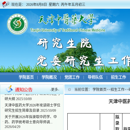
现在是：
2026年8月8日 星期六 丙午年五月初三
学院首页
|
学院概况
|
党团工作
|
导师队伍
|
招生工作
-
更多
-
当前位置：
学院首页
>>
招生工作
>>
2026年天津中医药大学硕士研究生考
·
研大纲
2025/10/09
天津中医
天津中医药大学2026年攻读硕士学位
·
研究生招生简章及目录
2025/10/09
关于开展2026年拟录取中药学、中
拟
·
药、药学统考硕士意向导师调...
录
2026/04/29
取
拟