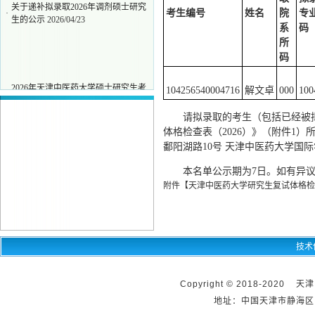
关于递补拟录取2026年调剂硕士研究
·
考生编号
姓名
院
专
生的公示
2026/04/23
系
码
所
码
2026年天津中医药大学硕士研究生考
104256540004716
解文卓
000
100
·
研大纲
2025/10/09
天津中医药大学2026年攻读硕士学位
请拟录取的考生（包括已经被
·
研究生招生简章及目录
2025/10/09
体格检查表（2026）》（附件1
关于开展2026年拟录取中药学、中
鄱阳湖路10号 天津中医药大学国际学院
·
药、药学统考硕士意向导师调...
2026/04/29
本名单公示期为7日。如有异议，请
关于递补拟录取2026年调剂硕士研究
附件【
天津中医药大学研究生复试体格检查表
·
生的公示
2026/04/23
技术
Copyright © 2018-2020 天
地址：中国天津市静海区团