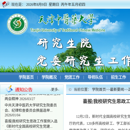
现在是：
2026年8月9日 星期日 丙午年五月初四
学院首页
|
学院概况
|
党团工作
|
导师队伍
|
招生工作
-
更多
-
当前位置：
学院首页
>>
最新要闻
>>
全国政协委员、副校长邱峰宣讲全国
·
两会精神
2026/03/27
喜报|我校研究生思政
中共天津中医药大学研究生院委员
·
会、纪律检查委员会换届选举...
2026/01/04
12月2日，新时代全国高校研究生
喜报|我校研究生思政工作案例入选
厅的代表，120多所高校研工、学工部
·
《新时代全国高校研究生党建...