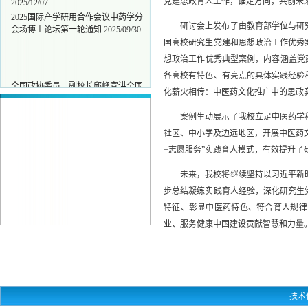
2025/12/07
党建思政育人工作，锚定方向，共创未
2025国际产学研用合作会议中药学分
·
研讨会上发布了由教育部学位与研
会场博士论坛第一轮通知
2025/09/30
国高校研究生党建和思想政治工作优秀
想政治工作优秀典型案例，内容涵盖党
各高校有特色、有亮点的具体实践经验
全国政协委员、副校长邱峰宣讲全国
·
化薪火相传：中医药文化推广中的思政
两会精神
2026/03/27
中共天津中医药大学研究生院委员
案例生动展示了我校立足中医药学
·
会、纪律检查委员会换届选举...
社区、中小学及边远地区，开展中医药
2026/01/04
喜报|我校研究生思政工作案例入选
+志愿服务”实践育人模式，有效提升
·
《新时代全国高校研究生党建...
2025/12/07
未来，我校将继续坚持以习近平新
2025国际产学研用合作会议中药学分
步总结凝练实践育人经验，深化研究生
·
会场博士论坛第一轮通知
2025/09/30
特征、彰显中医药特色、符合育人规律
业、服务健康中国建设贡献智慧和力量
技术