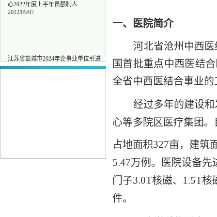
·
心2022年度上半年员额制人...
2022/05/07
一、医院简介
河北省沧州中西医
江苏省盐城市2024年企事业单位引进
·
国首批重点中西医结合
优秀青年人才公告
2023/12/07
台州市中医院2023年公开招聘高层次
全
省中西医结合事业的
·
卫技人员公告
2023/03/03
河北省沧州中西医结合医院2023年招
·
经过多年的建设和
聘公告
2022/11/25
国家药品监督管理局药品大湾区分中
心等多院区医疗
集团
。
·
心2022年度上半年员额制人...
2022/05/07
占地面积
327
亩，建筑
5.47万例
。
医院设备先
门子3.0T核磁、1.
件。