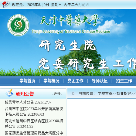
现在是：
2026年8月9日 星期日 丙午年五月初四
学院首页
|
学院概况
|
党团工作
|
导师队伍
|
招生工作
-
更多
-
当前位置：
学院首页
>>
就业指导
>>
江苏省盐城市2024年企事业单位引进
·
优秀青年人才公告
2023/12/07
台州市中医院2023年公开招聘高层次
·
卫技人员公告
2023/03/03
河北省沧州中西医结合医院2023年招
·
聘公告
2022/11/25
国家药品监督管理局药品大湾区分中