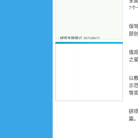
全
7
保
部
·
研究生院简介
2025/09/22
值
之星
以
示
等奖
研
篇，