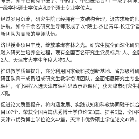
面考察。如今已拥有中医学、中药学、中西医结合3个一级学科博
个一级学科硕士学位点和9个硕士专业学位点。
经过岁月沉淀，研究生院已经拥有一支结构合理，汲古求新的
驾护航，如今千余名研究生导师形成了以
“院士-杰出青年-长江
创新团队为高原的导师队伍。
济世授业硕果丰茂，绽放璀璨杏林之光。研究生院全面深化研
观融入研究生培养全过程，现有全国百名研究生党员标兵
1人、全
2人、天津市大学生年度人物5人
。
推进教学质量提升，充分利用国家级科技创新基地、省部级科
教研团队骨干成员组成研究生教学授课团队，全面拓展研究生专
范课程，4门课程入选天津市课程思政示范课程；获天津市研究生
2项。
促进论文质量提升，将内涵发展、实践认知和科教协同融于综
项目
107个
，荣获
全国百篇优秀博士学位论文
3篇、提名5篇，全国
天津市优秀博士学位论文42篇，天津市优秀硕士学位论文47篇