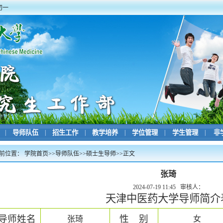
初一
|
导师队伍
|
招生工作
|
教学培养
|
学位管理
|
学生管理
|
非
前位置：
学院首页
>>
导师队伍
>>
硕士生导师
>>
正文
张琦
2024-07-19 11:45
审核人：
天津中医药大学导师简介
导师姓名
性
别
张琦
女