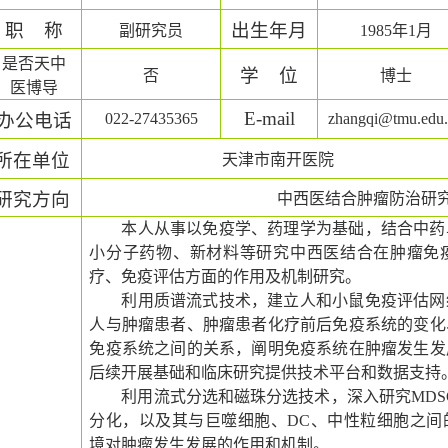
职
称
出生年月
副研究员
1985
年
1
月
是否天中
学
位
否
博士
医博导
E-mail
办公电话
022-27435365
zhangqi@tmu.edu
所在单位
天津市南开医院
研究方向
中西医结合肿瘤防治研
本人从事以免疫学、药理学为基础，结合中药
小分子药物、新材料等研究中西医结合在肿瘤免
疗、免疫评估方面的作用及机制研究。
利用质谱流式技术，建立人和小鼠免疫评估网
人与肿瘤患者、肿瘤患者化疗前后免疫系统的变化
免疫系统之间的关系，阐明免疫系统在肿瘤发生发
后续开展基础和临床研究提供技术平台和数据支持
利用流式分选和磁珠分选技术，深入研究
MDS
分化，以及其与巨噬细胞、
DC
、中性粒细胞之间
境对肿瘤发生发展的作用和机制。