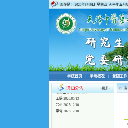
现在是：
2026年8月6日 星期四 丙午年五月
学院首页
|
学院概况
|
党团工作
-
更多
-
当
·
硕士生导师
2019/05/17
·
王磊
2026/05/13
·
吕彬
2025/12/10
·
李霄
2025/12/10