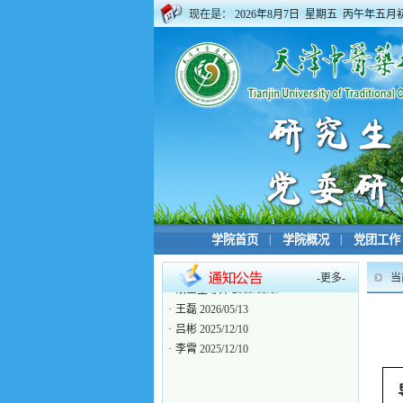
现在是：
2026年8月7日 星期五 丙午年五月
学院首页
|
学院概况
|
党团工作
-
更多
-
当
·
硕士生导师
2019/05/17
·
王磊
2026/05/13
·
吕彬
2025/12/10
·
李霄
2025/12/10