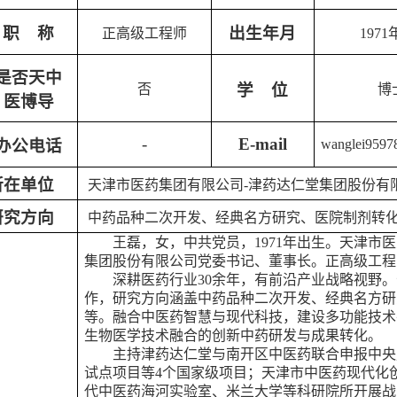
职
称
出生年月
正高级工程师
1971
是否天中
学
位
否
博
医博导
-
E-mail
办公
电话
wanglei959
所在单位
天津市医药集团有限公司
-
津药达仁堂集团股份有
研究方向
中药品种二次开发、经典名方研究、医院制剂转
王磊，女，中共党员，
1971年出生。天津
集团股份有限公司党委书记、董事长。正高级工程
深耕医药行业
30余年，有前沿产业战略视野
作，研究方向涵盖中药品种二次开发、经典名方研
等。融合中医药智慧与现代科技，建设多功能技术
生物医学技术融合的创新中药研发与成果转化。
主持津药达仁堂与南开区中医药联合申报中央
试点项目等
4个国家级项目；天津市中医药现代化
代中医药海河实验室、米兰大学等科研院所开展战