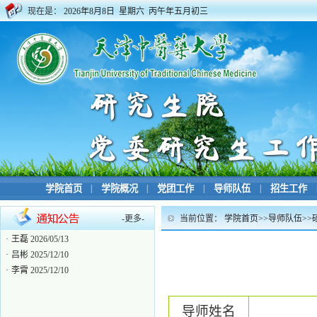
现在是：
2026年8月8日 星期六 丙午年五月初三
学院首页
|
学院概况
|
党团工作
|
导师队伍
|
招生工作
-
更多
-
当前位置：
学院首页
>>
导师队伍
>>
·
硕士生导师
2019/05/17
·
王磊
2026/05/13
·
吕彬
2025/12/10
·
李霄
2025/12/10
导师姓名