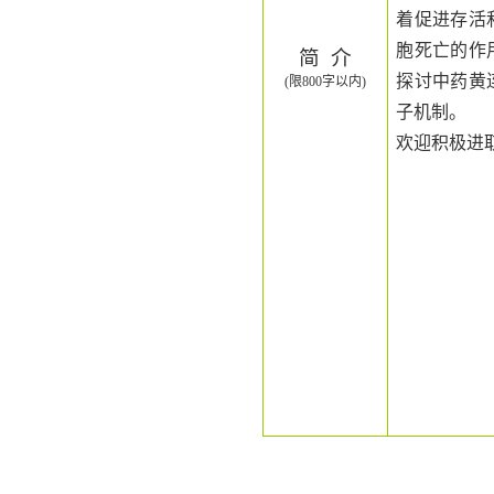
着促进存活
胞死亡的作
简
介
探讨中药黄
(
限
800
字以内
)
子机制。
欢迎积极进